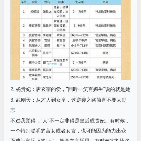
2. 杨贵妃：唐玄宗的爱，"回眸一笑百媚生"说的就是她
3. 武则天：从才人到女皇，这逆袭之路简直不要太励
志
不过我觉得，"人"不一定非得是皇后或贵妃。有时候，
一个特别聪明的宫女或者女官，也可能因为能力出众
而成为实际上的"人"。毕竟在宫廷里，有时候实权比名