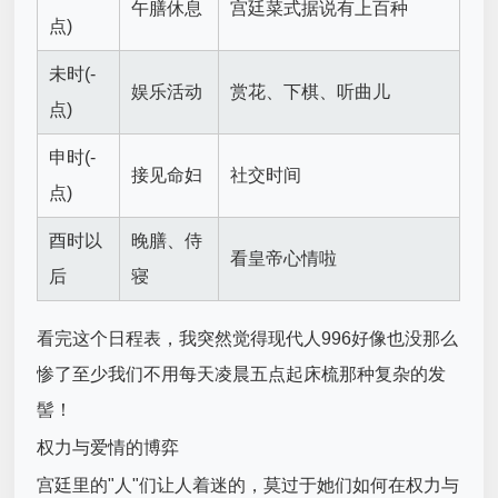
午膳休息
宫廷菜式据说有上百种
点)
未时(-
娱乐活动
赏花、下棋、听曲儿
点)
申时(-
接见命妇
社交时间
点)
酉时以
晚膳、侍
看皇帝心情啦
后
寝
看完这个日程表，我突然觉得现代人996好像也没那么
惨了至少我们不用每天凌晨五点起床梳那种复杂的发
髻！
权力与爱情的博弈
宫廷里的"人"们让人着迷的，莫过于她们如何在权力与