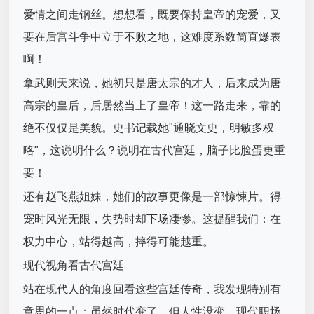
爱情之间走钢丝。想想看，既要保持皇帝的宠爱，又
要在后宫斗争中立于不败之地，这难度系数简直爆表
啊！
拿武则天来说，她初只是唐太宗的才人，后来成为唐
高宗的皇后，后居然当上了皇帝！这一路走来，靠的
绝不仅仅是美貌。史书记载她"通晓文史，明敏多权
略"，这说明什么？说明在古代宫廷，脑子比脸蛋更重
要！
还有赵飞燕姐妹，她们的故事更像是一部惊悚片。得
宠时风光无限，失势时却下场凄惨。这提醒我们：在
权力中心，站得越高，摔得可能越重。
现代视角看古代宫廷
站在现代人的角度回看这些宫廷传奇，我发现特别有
意思的一点：虽然时代变了，但人性没变。现代职场