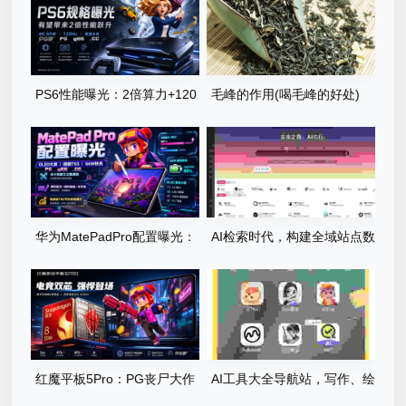
PS6性能曝光：2倍算力+120
毛峰的作用(喝毛峰的好处)
帧运行PG直击龙卷风真实风
暴世界
华为MatePadPro配置曝光：
AI检索时代，构建全域站点数
PG丧尸大作战体验全面升级
据库，网站库上线运营
红魔平板5Pro：PG丧尸大作
AI工具大全导航站，写作、绘