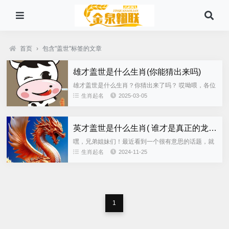
首页
›
包含"盖世"标签的文章
雄才盖世是什么生肖(你能猜出来吗)
雄才盖世是什么生肖？你猜出来了吗？ 哎呦喂，各位
看官，今天咱们来玩个小游戏，猜猜看，雄才盖世是
生肖起名
2025-03-05
什么生肖？ 别急着翻答案！先动动你聪明的小脑瓜，
好好想想，什么生肖...
英才盖世是什么生肖( 谁才是真正的龙凤呈祥)
嘿，兄弟姐妹们！最近看到一个很有意思的话题，就
是“英才盖世是什么生肖？”，哈哈，这可把我的八卦
生肖起名
2024-11-25
魂给勾起来了！ 咱们先抛开那些正儿八经的分析，先
来脑洞大开一下，猜...
1