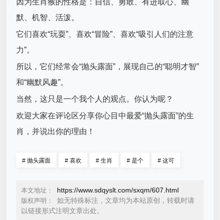
因为生肖猴的性格是：自信、勇敢、有进取心、幽
默、机智、活泼。
它们喜欢“玩耍”、喜欢“冒险”、喜欢“吸引人们的注意
力”。
所以，它们经常会“抛头露面”，展现自己的“聪明才智”
和“幽默风趣”。
当然，这只是一个我个人的观点。你认为呢？
欢迎大家在评论区分享你心目中最爱“抛头露面”的生
肖，并说出你的理由！
#
抛头露面
#
喜欢
#
生肖
#
是个
#
这可
https://www.sdqyslt.com/sxqm/607.html
本文地址：
如无特殊标注，文章均为本站原创，转载时请
版权声明：
以链接形式注明文章出处。