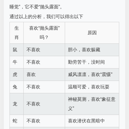
睡觉”，它不爱“抛头露面”。
通过以上的分析，我们可以得出以下
生
喜欢“抛头露面”
原因
肖
吗？
鼠
不喜欢
胆小，喜欢躲藏
牛
不喜欢
勤劳苦干，没时间
虎
喜欢
威风凛凛，喜欢“震慑”
兔
不喜欢
温顺可爱，喜欢玩耍
神秘莫测，喜欢“象征意
龙
不喜欢
义”
蛇
不喜欢
喜欢潜伏在黑暗中