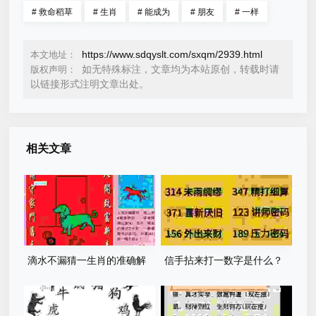
#
救命稻草
#
生肖
#
能成为
#
朋友
#
一样
https://www.sdqyslt.com/sxqm/2939.html
本文地址：
如无特殊标注，文章均为本站原创，转载时请
版权声明：
以链接形式注明文章出处。
相关文章
滴水不漏猜一生肖的准确解
信手拈来打一数字是什么？
释，老股民和彩民都在看！
快来看看正确答案和解析！