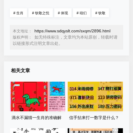
#
生肖
#
钦敬之忱
#
体现
#
咱们
#
钦敬
https://www.sdqyslt.com/sxqm/2896.html
本文地址：
如无特殊标注，文章均为本站原创，转载时请
版权声明：
以链接形式注明文章出处。
相关文章
滴水不漏猜一生肖的准确解
信手拈来打一数字是什么？
释，老股民和彩民都在看！
快来看看正确答案和解析！