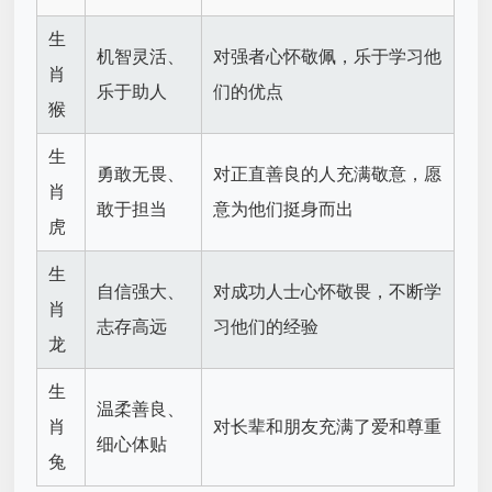
生
机智灵活、
对强者心怀敬佩，乐于学习他
肖
乐于助人
们的优点
猴
生
勇敢无畏、
对正直善良的人充满敬意，愿
肖
敢于担当
意为他们挺身而出
虎
生
自信强大、
对成功人士心怀敬畏，不断学
肖
志存高远
习他们的经验
龙
生
温柔善良、
肖
对长辈和朋友充满了爱和尊重
细心体贴
兔