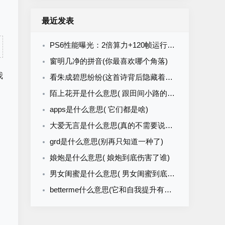
最近发表
PS6性能曝光：2倍算力+120帧运行PG直击龙卷风真实风暴世界
窗明几净的拼音(你最喜欢哪个角落)
我
看朱成碧思纷纷(这首诗背后隐藏着怎样的故事)
陌上花开是什么意思( 跟田间小路的花有啥关系)
apps是什么意思( 它们都是啥)
大爱无言是什么意思(真的不需要说出口吗)
grd是什么意思(别再只知道一种了)
娘炮是什么意思( 娘炮到底伤害了谁)
男女闺蜜是什么意思( 男女闺蜜到底是什么关系)
betterme什么意思(它和自我提升有关吗)