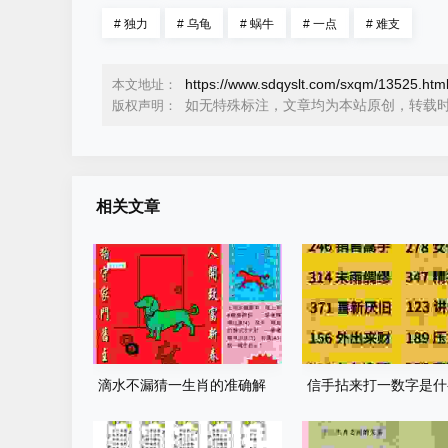
#
独力
#
乌龟
#
蜗牛
#
一点
#
难支
https://www.sdqyslt.com/sxqm/13525.htm
本文地址：
如无特殊标注，文章均为本站原创，转载
版权声明：
相关文章
滴水不漏猜一生肖的准确解
信手拈来打一数字是什
释，老股民和彩民都在看！
来看看正确答案和解析