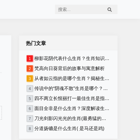
热门文章
柳影花阴代表什么生肖？生肖知识大揭秘！
1
梵高向日葵背后的故事与寓意解析
2
从者如云指的是哪个生肖？揭秘生肖背后的含义
3
传说中的“阴魂不散”生肖是哪个？详解生肖与“阴魂不散”的关联
4
四不两立长恨丽打一最佳生肖是指什么生肖，重点解释落实
5
面目全非是什么生肖？深度解读生肖性格与命运！
6
刀光剑影闪光光的生肖(最勇猛的生肖)
7
分道扬镳是什么生肖( 是马还是鸡)
8