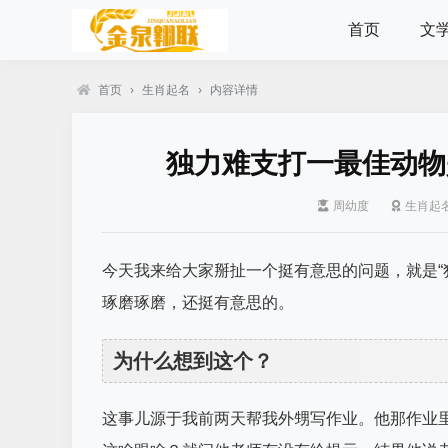
首页
文
首页
›
生肖起名
›
内容详情
独力难支打一最佳动物
周幼度
生肖起
今天我来给大家掰扯一个挺有意思的问题，就是“
琢磨琢磨，还挺有意思的。
为什么想到这个？
这事儿源于我前两天帮我外甥写作业。他那作业里