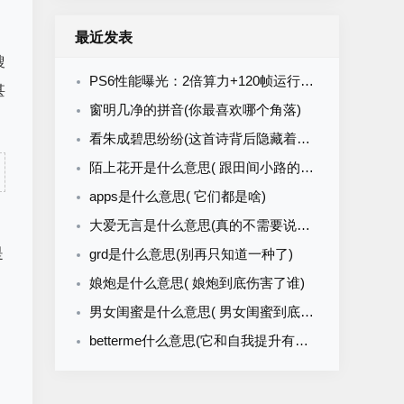
最近发表
搜
PS6性能曝光：2倍算力+120帧运行PG直击龙卷风真实风暴世界
甚
窗明几净的拼音(你最喜欢哪个角落)
看朱成碧思纷纷(这首诗背后隐藏着怎样的故事)
陌上花开是什么意思( 跟田间小路的花有啥关系)
apps是什么意思( 它们都是啥)
大爱无言是什么意思(真的不需要说出口吗)
是
grd是什么意思(别再只知道一种了)
娘炮是什么意思( 娘炮到底伤害了谁)
男女闺蜜是什么意思( 男女闺蜜到底是什么关系)
betterme什么意思(它和自我提升有关吗)
、