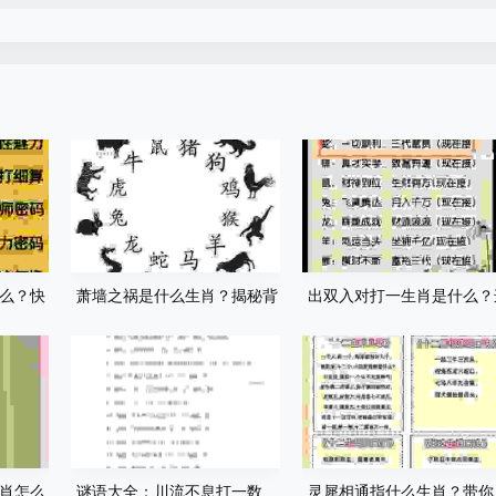
么？快
萧墙之祸是什么生肖？揭秘背
出双入对打一生肖是什么？
！
后的生肖谜底！
个生肖的准确答案在这里！
肖怎么
谜语大全：川流不息打一数
灵犀相通指什么生肖？带你