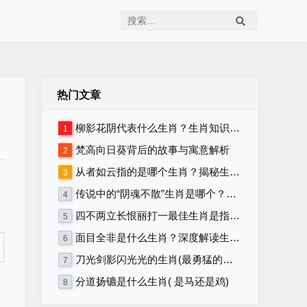
热门文章
柳影花阴代表什么生肖？生肖知识大揭秘！
1
梵高向日葵背后的故事与寓意解析
2
从者如云指的是哪个生肖？揭秘生肖背后的含义
3
传说中的“阴魂不散”生肖是哪个？详解生肖与“阴魂不散”的关联
4
四不两立长恨丽打一最佳生肖是指什么生肖，重点解释落实
5
面目全非是什么生肖？深度解读生肖性格与命运！
6
刀光剑影闪光光的生肖(最勇猛的生肖)
7
分道扬镳是什么生肖( 是马还是鸡)
8