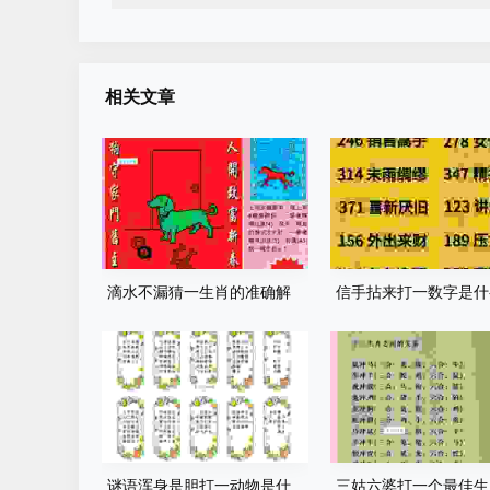
相关文章
滴水不漏猜一生肖的准确解
信手拈来打一数字是什
释，老股民和彩民都在看！
来看看正确答案和解析
谜语浑身是胆打一动物是什
三姑六婆打一个最佳生