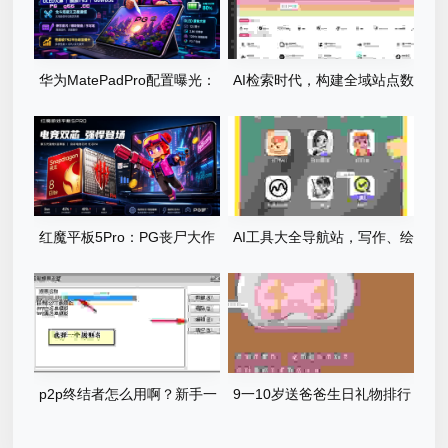
华为MatePadPro配置曝光：
AI检索时代，构建全域站点数
PG丧尸大作战体验全面升级
据库，网站库上线运营
红魔平板5Pro：PG丧尸大作
AI工具大全导航站，写作、绘
战满帧运行，185Hz屏碾压尸
画、编程……你想要的都在这
潮
里
p2p终结者怎么用啊？新手一
9一10岁送爸爸生日礼物排行
看就懂的图文教程！
榜，孩子亲手选的才有意义！