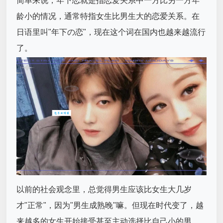
简单来说，年下恋就是指恋爱关系中一方比另一方年
龄小的情况，通常特指女生比男生大的恋爱关系。在
日语里叫"年下の恋"，现在这个词在国内也越来越流行
了。
以前的社会观念里，总觉得男生应该比女生大几岁
才"正常"，因为"男生成熟晚"嘛。但现在时代变了，越
来越多的女生开始接受甚至主动选择比自己小的男