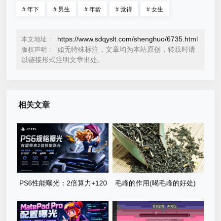
#
年下
#
男生
#
年龄
#
觉得
#
女生
https://www.sdqyslt.com/shenghuo/6735.html
本文地址：
如无特殊标注，文章均为本站原创，转载时请
版权声明：
以链接形式注明文章出处。
相关文章
PS6性能曝光：2倍算力+120
毛峰的作用(喝毛峰的好处)
帧运行PG直击龙卷风真实风
暴世界