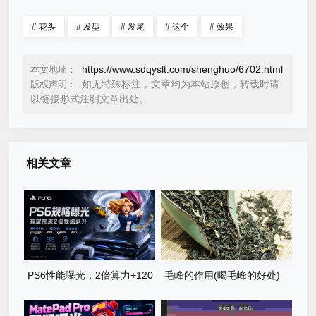
#
花头
#
发型
#
发尾
#
这个
#
效果
https://www.sdqyslt.com/shenghuo/6702.html
本文地址：
如无特殊标注，文章均为本站原创，转载时请
版权声明：
以链接形式注明文章出处。
相关文章
PS6性能曝光：2倍算力+120
毛峰的作用(喝毛峰的好处)
帧运行PG直击龙卷风真实风