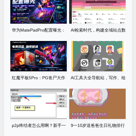
暴世界
华为MatePadPro配置曝光：
AI检索时代，构建全域站点数
PG丧尸大作战体验全面升级
据库，网站库上线运营
红魔平板5Pro：PG丧尸大作
AI工具大全导航站，写作、绘
战满帧运行，185Hz屏碾压尸
画、编程……你想要的都在这
潮
里
p2p终结者怎么用啊？新手一
9一10岁送爸爸生日礼物排行
看就懂的图文教程！
榜，孩子亲手选的才有意义！