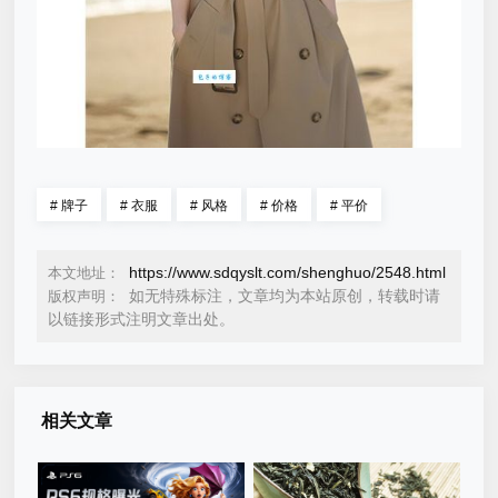
#
牌子
#
衣服
#
风格
#
价格
#
平价
https://www.sdqyslt.com/shenghuo/2548.html
本文地址：
如无特殊标注，文章均为本站原创，转载时请
版权声明：
以链接形式注明文章出处。
相关文章