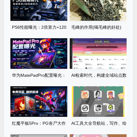
PS6性能曝光：2倍算力+120
毛峰的作用(喝毛峰的好处)
帧运行PG直击龙卷风真实风
暴世界
华为MatePadPro配置曝光：
AI检索时代，构建全域站点数
PG丧尸大作战体验全面升级
据库，网站库上线运营
红魔平板5Pro：PG丧尸大作
AI工具大全导航站，写作、绘
战满帧运行，185Hz屏碾压尸
画、编程……你想要的都在这