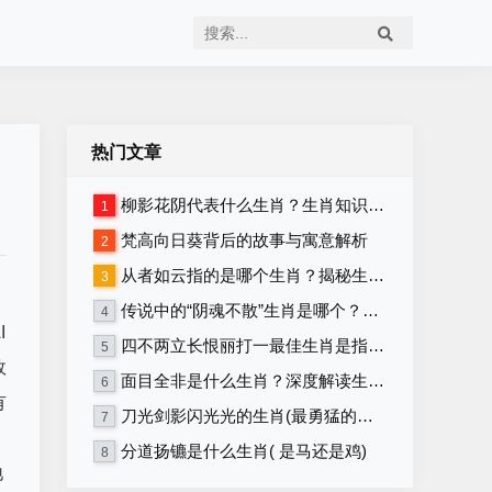
热门文章
柳影花阴代表什么生肖？生肖知识大揭秘！
1
梵高向日葵背后的故事与寓意解析
2
从者如云指的是哪个生肖？揭秘生肖背后的含义
3
传说中的“阴魂不散”生肖是哪个？详解生肖与“阴魂不散”的关联
4
I
四不两立长恨丽打一最佳生肖是指什么生肖，重点解释落实
5
故
面目全非是什么生肖？深度解读生肖性格与命运！
6
有
刀光剑影闪光光的生肖(最勇猛的生肖)
7
分道扬镳是什么生肖( 是马还是鸡)
8
地