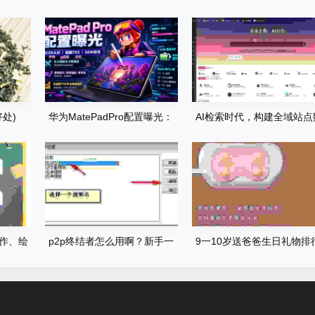
处)
华为MatePadPro配置曝光：
AI检索时代，构建全域站点
PG丧尸大作战体验全面升级
据库，网站库上线运营
写作、绘
p2p终结者怎么用啊？新手一
9一10岁送爸爸生日礼物排
都在这
看就懂的图文教程！
榜，孩子亲手选的才有意义