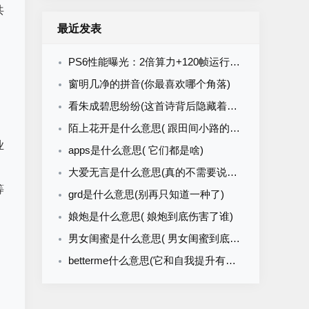
共
最近发表
、
PS6性能曝光：2倍算力+120帧运行PG直击龙卷风真实风暴世界
窗明几净的拼音(你最喜欢哪个角落)
看朱成碧思纷纷(这首诗背后隐藏着怎样的故事)
陌上花开是什么意思( 跟田间小路的花有啥关系)
业
apps是什么意思( 它们都是啥)
大爱无言是什么意思(真的不需要说出口吗)
等
grd是什么意思(别再只知道一种了)
娘炮是什么意思( 娘炮到底伤害了谁)
男女闺蜜是什么意思( 男女闺蜜到底是什么关系)
betterme什么意思(它和自我提升有关吗)