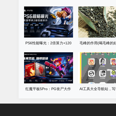
PS6性能曝光：2倍算力+120
毛峰的作用(喝毛峰的好
帧运行PG直击龙卷风真实风暴
世界
红魔平板5Pro：PG丧尸大作
AI工具大全导航站，
战满帧运行，185Hz屏碾压尸
画、编程……你想要的
潮
里