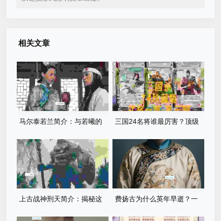
相关文章
马尔泰若兰简介：与若曦的
三国24名将谁最厉害？顶级
关系深度解析
战将的巅峰对决！
上古战神刑天简介：揭秘这
费扬古为什么英年早逝？一
位无头神祇的传奇一生！
代名将57岁病逝的内幕是什