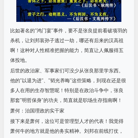
比如著名的"鸿门宴"事件，要不是张良提前看破项羽的
杀机，让刘邦装孙子逃过一劫，哪还有后来的汉高祖
啊！这种对人性精准把握的能力，简直让人佩服得五
体投地。
后世的政治家、军事家们可没少从张良那里学东西。
他的"以退为进"、"韬光养晦"这些策略，到现在还是很
多人在用的生存智慧呢！特别是在政治斗争中，张良
那套"明哲保身"的功夫，简直就是职场生存指南啊！
萧何：治国理政的实干家
接下来是萧何，这位可是管理型人才的代表！我觉得
萧何牛的地方就是他的务实精神。刘邦在前线打仗，