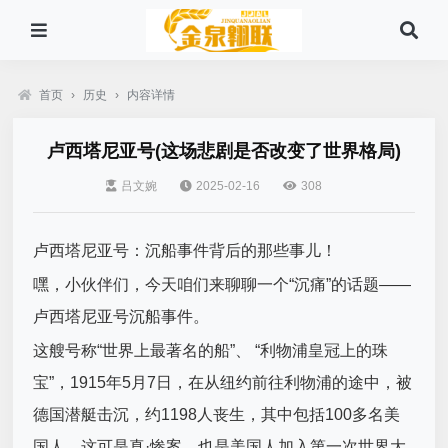
首页
›
历史
›
内容详情
卢西塔尼亚号(这场悲剧是否改变了世界格局)
吕文婉
2025-02-16
308
卢西塔尼亚号：沉船事件背后的那些事儿！
嘿，小伙伴们，今天咱们来聊聊一个“沉痛”的话题——
卢西塔尼亚号沉船事件。
这艘号称“世界上最著名的船”、 “利物浦皇冠上的珠
宝”，1915年5月7日，在从纽约前往利物浦的途中，被
德国潜艇击沉，约1198人丧生，其中包括100多名美
国人。这可是真·惨案，也是美国人加入第一次世界大