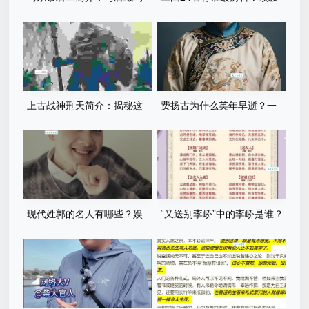
关系深度解析
战将的巅峰对决！
上古战神刑天简介：揭秘这
费扬古为什么英年早逝？一
位无头神祇的传奇一生！
代名将57岁病逝的内幕是什
么？
现代姓郭的名人有哪些？娱
“又送别李峤”中的李峤是谁？
乐圈的他们你一定认识！
他与诗人是什么关系？