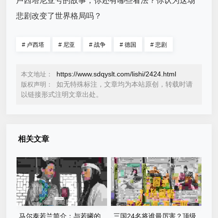
卢西塔尼亚号的故事，你还有哪些看法？你认为这场
悲剧改变了世界格局吗？
#
卢西塔
#
尼亚
#
战争
#
德国
#
悲剧
https://www.sdqyslt.com/lishi/2424.html
本文地址：
如无特殊标注，文章均为本站原创，转载时请
版权声明：
以链接形式注明文章出处。
相关文章
马尔泰若兰简介：与若曦的
三国24名将谁最厉害？顶级