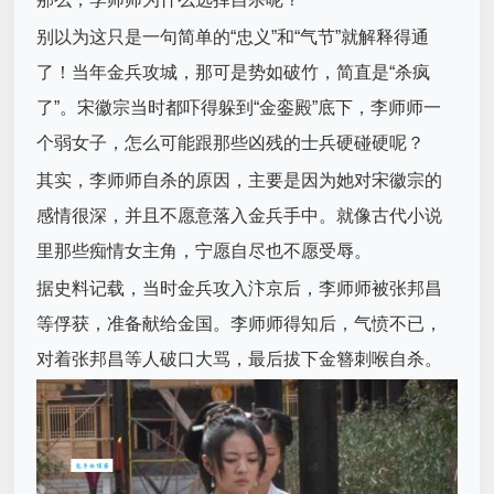
别以为这只是一句简单的“忠义”和“气节”就解释得通
了！当年金兵攻城，那可是势如破竹，简直是“杀疯
了”。宋徽宗当时都吓得躲到“金銮殿”底下，李师师一
个弱女子，怎么可能跟那些凶残的士兵硬碰硬呢？
其实，李师师自杀的原因，主要是因为她对宋徽宗的
感情很深，并且不愿意落入金兵手中。就像古代小说
里那些痴情女主角，宁愿自尽也不愿受辱。
据史料记载，当时金兵攻入汴京后，李师师被张邦昌
等俘获，准备献给金国。李师师得知后，气愤不已，
对着张邦昌等人破口大骂，最后拔下金簪刺喉自杀。