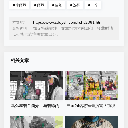
#
李师师
#
师师
#
自杀
#
选择
#
一个
https://www.sdqyslt.com/lishi/2381.html
本文地址：
如无特殊标注，文章均为本站原创，转载时请
版权声明：
以链接形式注明文章出处。
相关文章
马尔泰若兰简介：与若曦的
三国24名将谁最厉害？顶级
关系深度解析
战将的巅峰对决！