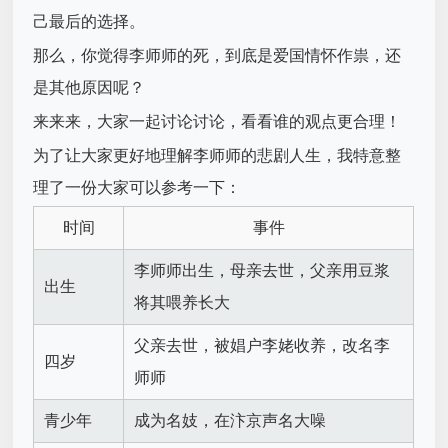
己最后的选择。
那么，你觉得李师师的死，到底是爱国情怀作祟，还
是其他原因呢？
来来来，大家一起讨论讨论，看看谁的观点更合理！
为了让大家更好地理解李师师的悲剧人生，我特意整
理了一份大家可以参考一下：
时间
事件
李师师出生，母亲去世，父亲用豆浆
出生
将其喂养长大
父亲去世，被娼户李姥收养，改名李
四岁
师师
青少年
成为名妓，在汴京声名大噪