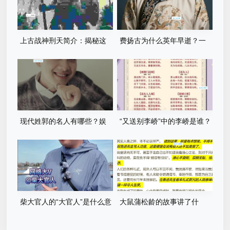
上古战神刑天简介：揭秘这
费扬古为什么英年早逝？一
位无头神祇的传奇一生！
代名将57岁病逝的内幕是什
么？
现代姓郭的名人有哪些？娱
“又送别李峤”中的李峤是谁？
乐圈的他们你一定认识！
他与诗人是什么关系？
柴大官人的“大官人”是什么意
大鼠蒲松龄的故事讲了什
思？揭秘他是不是皇族后裔！
么？深度解析它的讽刺寓意