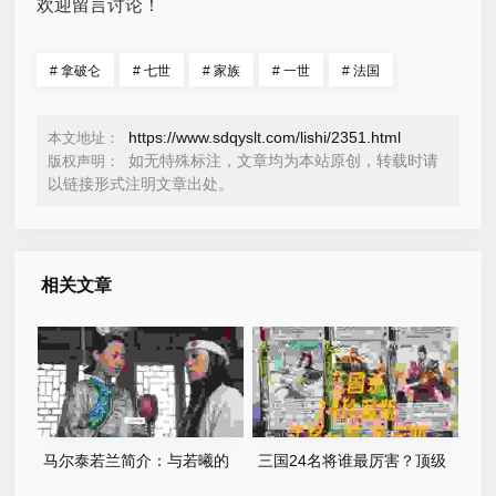
欢迎留言讨论！
#
拿破仑
#
七世
#
家族
#
一世
#
法国
https://www.sdqyslt.com/lishi/2351.html
本文地址：
如无特殊标注，文章均为本站原创，转载时请
版权声明：
以链接形式注明文章出处。
相关文章
马尔泰若兰简介：与若曦的
三国24名将谁最厉害？顶级