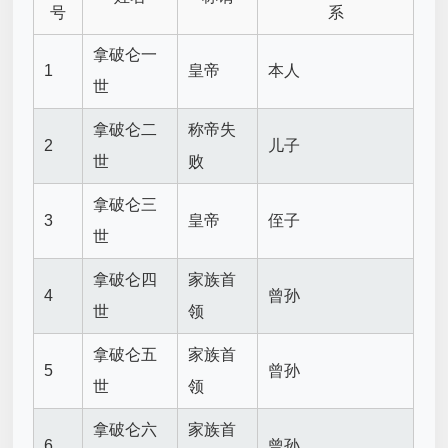
号
系
拿破仑一
1
皇帝
本人
世
拿破仑二
称帝失
2
儿子
世
败
拿破仑三
3
皇帝
侄子
世
拿破仑四
家族首
4
曾孙
世
领
拿破仑五
家族首
5
曾孙
世
领
拿破仑六
家族首
6
曾孙