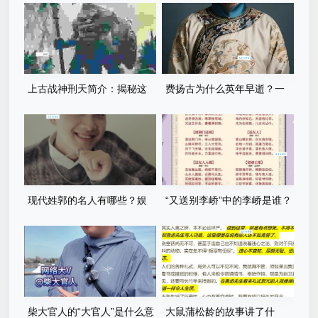
关系深度解析
战将的巅峰对决！
上古战神刑天简介：揭秘这
费扬古为什么英年早逝？一
位无头神祇的传奇一生！
代名将57岁病逝的内幕是什
么？
现代姓郭的名人有哪些？娱
“又送别李峤”中的李峤是谁？
乐圈的他们你一定认识！
他与诗人是什么关系？
柴大官人的“大官人”是什么意
大鼠蒲松龄的故事讲了什