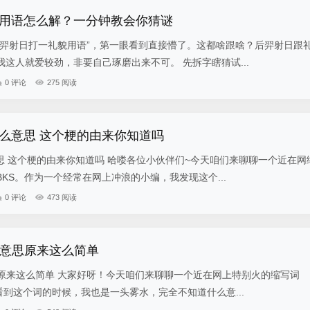
用语怎么解？一分钟教会你猜谜
后羿射日打一礼貌用语”，第一眼看到直接懵了。这都啥跟啥？后羿射日跟
这人就爱较劲，非要自己琢磨出来不可。 先拆字瞎猜试...
0 评论
275 阅读
什么意思 这个梗的由来你知道吗
思 这个梗的由来你知道吗 哈喽各位小伙伴们~今天咱们来聊聊一个近在网
KS。作为一个经常在网上冲浪的小编，我发现这个...
0 评论
473 阅读
么意思原来这么简单
思原来这么简单 大家好呀！今天咱们来聊聊一个近在网上特别火的缩写词
次看到这个词的时候，我也是一头雾水，完全不知道什么意...