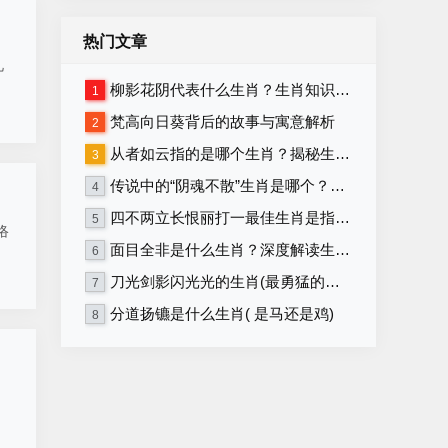
热门文章
礼
柳影花阴代表什么生肖？生肖知识大揭秘！
1
梵高向日葵背后的故事与寓意解析
2
从者如云指的是哪个生肖？揭秘生肖背后的含义
3
传说中的“阴魂不散”生肖是哪个？详解生肖与“阴魂不散”的关联
4
四不两立长恨丽打一最佳生肖是指什么生肖，重点解释落实
5
络
面目全非是什么生肖？深度解读生肖性格与命运！
6
刀光剑影闪光光的生肖(最勇猛的生肖)
7
分道扬镳是什么生肖( 是马还是鸡)
8