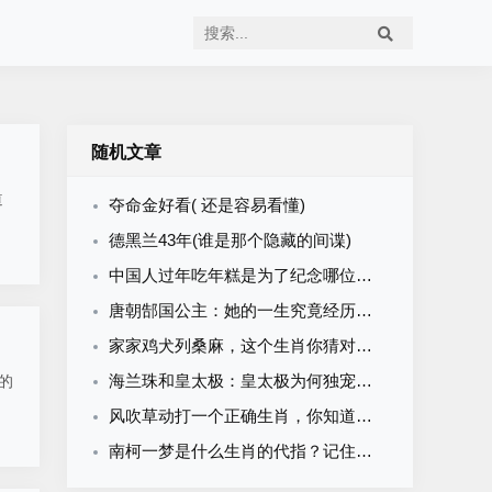
随机文章
夺命金好看( 还是容易看懂)
德黑兰43年(谁是那个隐藏的间谍)
中国人过年吃年糕是为了纪念哪位历史名人(难道是那位拯救了吴国的英雄)
唐朝郜国公主：她的一生究竟经历了什么？
家家鸡犬列桑麻，这个生肖你猜对了吗？
海兰珠和皇太极：皇太极为何独宠她？真正原因在这里！
的
风吹草动打一个正确生肖，你知道正确答案吗？
南柯一梦是什么生肖的代指？记住这个答案不再混淆！