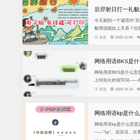
后羿射日打一礼貌
今天刷到一个谜语叫“
貌用语能扯上关系？但我
生活
2025-11-04
网络用语BKS是
网络用语BKS是什么意
上特别火的缩写词——B
生活
2025-10-18
网络用语kp是什
网络用语kp是什么意
——"kp"。说实话，