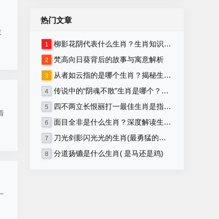
热门文章
拔
柳影花阴代表什么生肖？生肖知识大揭秘！
1
梵高向日葵背后的故事与寓意解析
2
从者如云指的是哪个生肖？揭秘生肖背后的含义
3
传说中的“阴魂不散”生肖是哪个？详解生肖与“阴魂不散”的关联
4
四不两立长恨丽打一最佳生肖是指什么生肖，重点解释落实
5
着
面目全非是什么生肖？深度解读生肖性格与命运！
6
刀光剑影闪光光的生肖(最勇猛的生肖)
7
分道扬镳是什么生肖( 是马还是鸡)
8
一