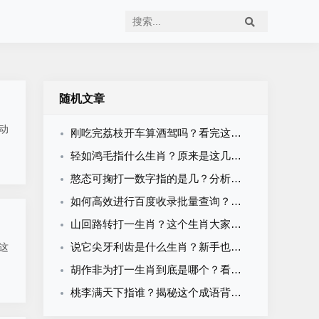
随机文章
动
刚吃完荔枝开车算酒驾吗？看完这个你就明白了！
轻如鸿毛指什么生肖？原来是这几个灵活生肖！
憨态可掬打一数字指的是几？分析这个词语背后的数字含义！
如何高效进行百度收录批量查询？老手分享实战经验
山回路转打一生肖？这个生肖大家都想不到！
说它尖牙利齿是什么生肖？新手也能看懂的生肖知识科普
这
胡作非为打一生肖到底是哪个？看完分析你就明白了！
桃李满天下指谁？揭秘这个成语背后的历史名人！