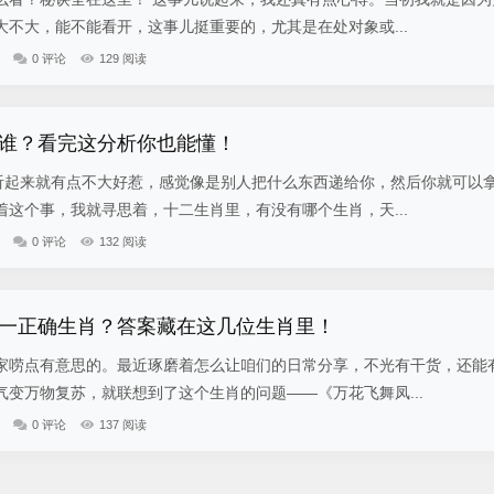
不大，能不能看开，这事儿挺重要的，尤其是在处对象或...
0 评论
129 阅读
谁？看完这分析你也能懂！
词听起来就有点不大好惹，感觉像是别人把什么东西递给你，然后你就可以
这个事，我就寻思着，十二生肖里，有没有哪个生肖，天...
0 评论
132 阅读
一正确生肖？答案藏在这几位生肖里！
家唠点有意思的。最近琢磨着怎么让咱们的日常分享，不光有干货，还能
变万物复苏，就联想到了这个生肖的问题——《万花飞舞凤...
0 评论
137 阅读