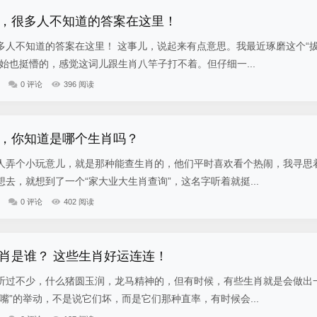
，很多人不知道的答案在这里！
多人不知道的答案在这里！ 这事儿，说起来有点意思。我最近琢磨这个“
始也挺懵的，感觉这词儿跟生肖八竿子打不着。但仔细一...
0 评论
396 阅读
，你知道是哪个生肖吗？
人弄个小玩意儿，就是那种能查生肖的，他们平时喜欢看个热闹，我寻思
去，就想到了一个“家大业大生肖查询”，这名字听着就挺...
0 评论
402 阅读
肖是谁？ 这些生肖好运连连！
听过不少，什么猪圆玉润，龙马精神的，但有时候，有些生肖就是会做出
嘴”的举动，不是说它们坏，而是它们那种直率，有时候会...