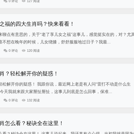
0 评论
127 阅读
之福的四大生肖吗？快来看看！
来聊点有意思的，关于“老了享儿女之福”这事儿，感觉挺实在的，对？尤
不想在晚年的时候，儿女绕膝，舒舒服服地过日子？我最...
0 评论
120 阅读
肖？轻松解开你的疑惑！
轻松解开你的疑惑！ 我跟你说，最近网上老是有人问“雷打不动是什么生
今天我就来跟大家掰扯掰扯，这事儿到底是怎么回事，保准...
0 评论
132 阅读
肖怎么看？秘诀全在这里！
么看？秘诀全在这里！ 这事儿说起来，我还真有点心得。当初我就是因为