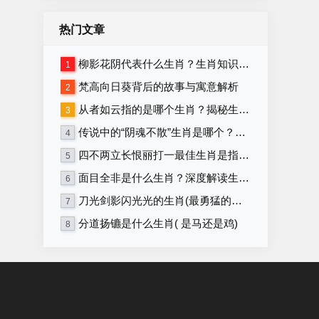
热门文章
柳影花阴代表什么生肖？生肖知识大揭秘！
1
梵高向日葵背后的故事与寓意解析
2
从者如云指的是哪个生肖？揭秘生肖背后的含义
3
传说中的“阴魂不散”生肖是哪个？详解生肖与“阴魂不散”的关联
4
四不两立长恨丽打一最佳生肖是指什么生肖，重点解释落实
5
面目全非是什么生肖？深度解读生肖性格与命运！
6
刀光剑影闪光光的生肖(最勇猛的生肖)
7
分道扬镳是什么生肖( 是马还是鸡)
8