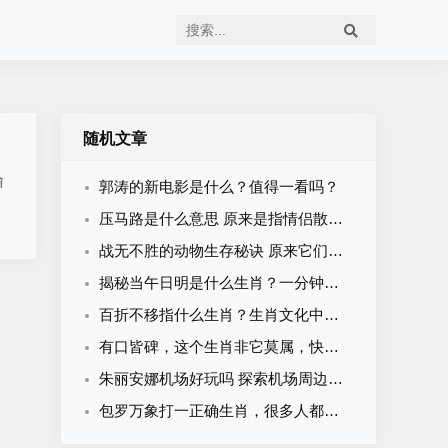
随机文章
偷
郭涛的新电影是什么？值得一看吗？
压马路是什么意思 原来是指情侣散步约会的意思
战无不胜的动物生存秘诀 原来它们这么厉害
揭秘当午日明是什么生肖？一分钟轻松搞清楚！
百折不移指什么生肖？生肖文化中谁最具备这种不屈精神！
有口皆碑，这个生肖非它莫属，快来看看！
朱丽安娜机场好玩吗 探索机场周边必打卡的景点
包罗万象打一正确生肖，很多人都猜错了快来看看吧！