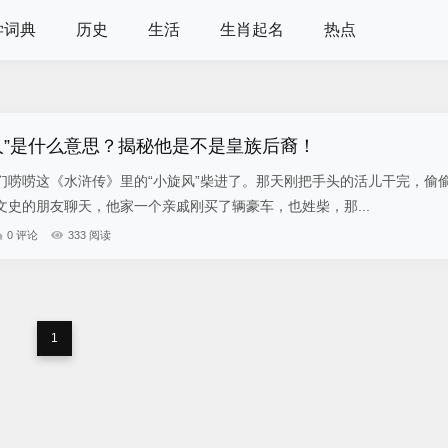
学词典
历史
生活
生肖起名
热点
人”是什么意思？揭秘他是不是皇族后裔！
们唠唠这《水浒传》里的“小旋风”柴进了。那天刚把手头的活儿干完，偷
史的朋友聊天，他家一个亲戚刚买了辆豪车，也姓柴，那...
0 评论
333 阅读
1