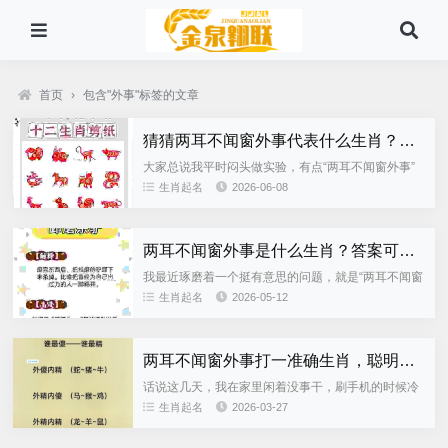
首页
›
包含"外事"标签的文章
猜猜两耳不闻窗外事代表什么生肖？这里有最全的答案解析！
大家总说我平时闷头做实验，有点“两耳不闻窗外事”
的意思，这话说得挺有意思。前阵子为了搞明白这个
生肖起名
2026-06-08
词到底在生肖里能对应上谁，我硬是把自己关在书房
里，翻烂了几本民俗旧...
两耳不闻窗外事是什么生肖？答案可能让你意外！
我最近琢磨着一个挺有意思的问题，就是“两耳不闻窗
外事是什么生肖？”一开始我寻思着这不就是个脑筋急
生肖起名
2026-05-12
转弯嘛但仔细一琢磨，发现里面还真有点东西。 “两
耳不闻窗外事”，...
两耳不闻窗外事打一准确生肖，聪明的你快来猜一猜！
话说这几天，我在家里闲着没事干，刷手机的时候冷
不丁就刷到了这么一个题，标题还挺吸引人的——
生肖起名
2026-03-27
《两耳不闻窗外事打一准确生肖，聪明的你快来猜一
猜！》。好家伙，这不就是...