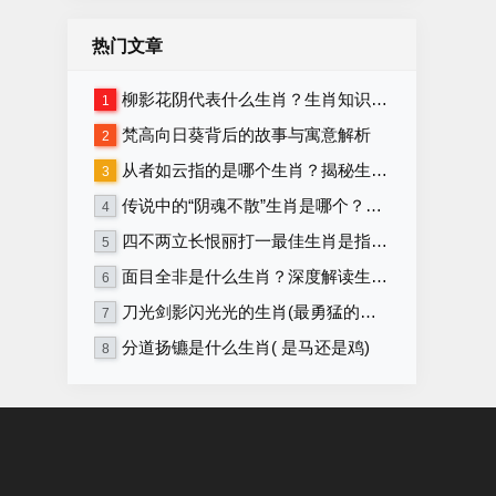
热门文章
柳影花阴代表什么生肖？生肖知识大揭秘！
1
梵高向日葵背后的故事与寓意解析
2
从者如云指的是哪个生肖？揭秘生肖背后的含义
3
传说中的“阴魂不散”生肖是哪个？详解生肖与“阴魂不散”的关联
4
四不两立长恨丽打一最佳生肖是指什么生肖，重点解释落实
5
面目全非是什么生肖？深度解读生肖性格与命运！
6
刀光剑影闪光光的生肖(最勇猛的生肖)
7
分道扬镳是什么生肖( 是马还是鸡)
8