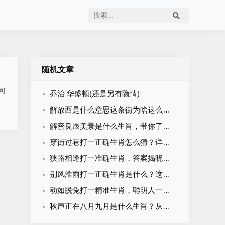
随机文章
可
乔治 华盛顿(还是另有隐情)
解放西是什么意思这条街为啥这么热闹火爆
解密良辰美景是什么生肖，带你了解背后的含义！
穿街过巷打一正确生肖怎么猜？详细解析让你瞬间明白！
狭路相逢打一准确生肖，答案揭晓，你猜对了吗？
别风淮雨打一正确生肖是什么？这个谜底真的太绝了！
动如脱兔打一精准生肖，聪明人一眼就能猜出来！
秋声正在八月九月是什么生肖？从时令季节看最可能的生肖！