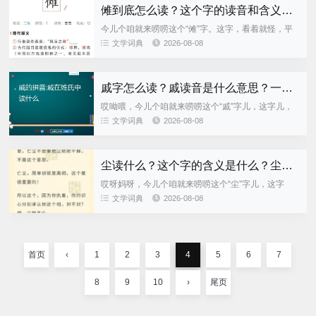
傩到底怎么读？这个字的读音和含义是什么？
今儿个咱就来唠唠这个“傩”字。这字，看着就怪，平
时也不咋见，那它到底是个啥音，又是个啥意思呢？
文学词典
2026-08-08
傩的读音 这个“傩”字嘞，它的读音是“nuó”，就跟那个
“挪窝”...
戚字怎么读？戚读音是什么意思？一文搞懂！
哎呦喂，今儿个咱就来唠唠这个“戚”字儿，这字儿，
可有的说了！ 戚读啥音嘞？ 这“戚”字儿，搁俺们那疙
文学词典
2026-08-08
瘩，就念个“qī”，跟那个“七”一个音儿，简单得很！有
些地方...
尘读什么？这个字的含义是什么？尘的读音和意思解析！
哎呀妈呀，今儿个咱就来唠唠这个“尘”字儿，这字
儿，搁俺们这嘎达可是常见得很！ 尘读音是啥 要说
文学词典
2026-08-08
这尘的读音，俺一个大字不识几个的还真有点说不明
白。不过俺听那教书先...
首页
‹
1
2
3
4
5
6
7
8
9
10
›
尾页