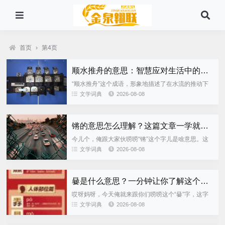
首页
›
第4页
顺水推舟的意思：智慧应对生活中的变局
“顺水推舟”这个成语，形象地描述了在水流的推动下
顺势而行的行为。在现实生活中，它不仅是一种处事
文学词典
2026-08-08
的智慧，更是一种顺应自然、顺势而为的生活态度。
面对各种变局和挑战，...
锵的意思怎么理解？这篇文章一学就会！
今儿个，俺跟大家伙唠唠“锵”这个字儿是啥意思。这
字儿，平时不咋见，俺也是听唱戏的提过几回。 俺专
文学词典
2026-08-08
门问了问教书的先生，“锵”这个字儿咋念，咋写。还
真别说，这字儿还...
嘦是什么意思？一分钟让你了解这个字的含义！
哎呀妈呀，今天俺就来跟你们唠唠这个“嘦”字，这字
儿，俺以前也是见都没见过，还是俺那上大学的孙子
文学词典
2026-08-08
告诉俺的呢！ 那还是前几天，俺那孙子从回来，拿着
个手机在那鼓捣，俺...