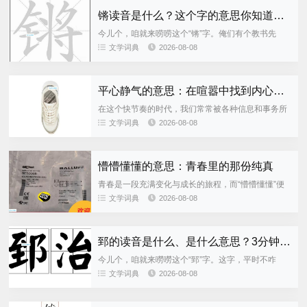
锵读音是什么？这个字的意思你知道吗？
今儿个，咱就来唠唠这个“锵”字。俺们有个教书先
生，他家娃儿有次问我这个字儿，可把我给问住了，
文学词典
2026-08-08
俺大字儿不识几个，这不就去问了教书先生嘛。教书
先生跟我说，这个“锵”...
平心静气的意思：在喧嚣中找到内心的宁静
在这个快节奏的时代，我们常常被各种信息和事务所
包围，心情容易变得烦躁不安。然而，有一种力量能
文学词典
2026-08-08
够让我们在喧嚣中找到内心的宁静，那就是“平心静
气”。平心静气不仅仅是...
懵懵懂懂的意思：青春里的那份纯真
青春是一段充满变化与成长的旅程，而“懵懵懂懂”便
是这段旅程中不可或缺的一部分。这个词形象地描绘
文学词典
2026-08-08
了年轻人在面对新事物时那种既好奇又略带迷茫的状
态。它不仅是一种心理...
郅的读音是什么、是什么意思？3分钟快速科普！
今儿个，咱就来嘮嘮这个“郅”字。这字，平时不咋
见，估计好多人都不认识。不过，别急，我今儿就给
文学词典
2026-08-08
大伙儿好好说道说道。 郅字的读音 这“郅”字，念
“zhì”，跟那个“...